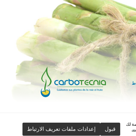
اط
صصة لك
قبول
إعدادات ملفات تعريف الارتباط
ت.
مية الإقليمية