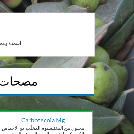
أسمدة ومحاليل Fe وMg وCu وZn وMn وMo وB لتصحيح نقص العن
مصحات ت
Carbotecnia Mg
محلول من المغنيسيوم المخلّب مع الأحماض
الكربوكسيلية ذات الوزن الجزيئي المنخفض.