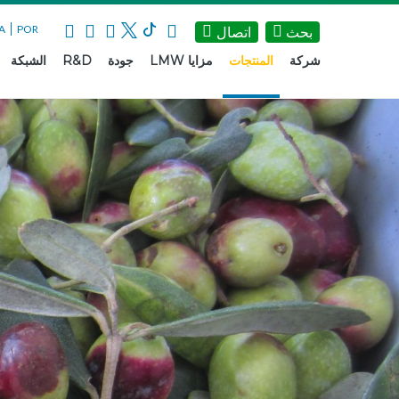
A
POR
بحث
اتصال
شركة
المنتجات
مزايا LMW
جودة
R&D
الشبكة