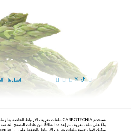
اتصل بنا
ال
تستخدم CARBOTECNIA ملفات تعريف الارتباط ا
بناءً على ملف تعريف تم إعداده انطلاقًا من عادات التصفح الخاصة 
يمكنك قبول جميع ملفات تعريف الارتباط بالضغط على زر 'Aceptar' أو تهيئتها أو رفض استخدامها بالضغط على زر 'Configurar'.
إدارة العلامة 