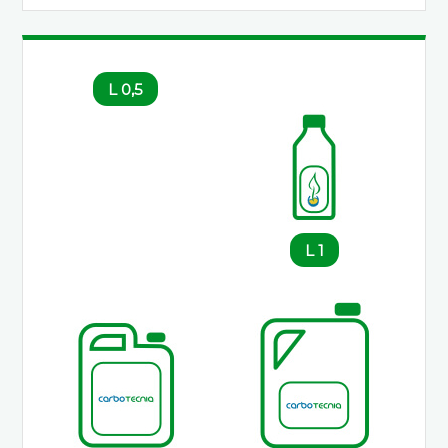
0,5 L
1 L