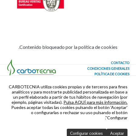
Contenido bloqueado por la política de cookies.
CONTACTO
CONDICIONES GENERALES
POLÍTICA DE COOKIES
CONFIGURAR COOKIES
SEGURIDAD Y PRIVACIDAD
CARBOTECNIA utiliza cookies propias y de terceros para fines
analíticos y para mostrarte publicidad personalizada en base a
un perfil elaborado a partir de tus hábitos de navegación (por
ejemplo, páginas visitadas).
Pulsa AQUÍ para más información.
Puedes aceptar todas las cookies pulsando el botón 'Aceptar'
o configurarlas o rechazar su uso pulsando el botón
'Configurar'.
Configurar cookies
Aceptar