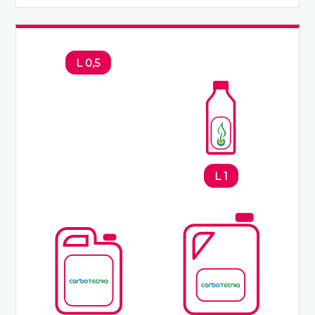
0,5 L
1 L