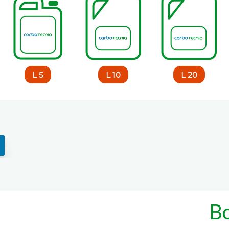
5 L
10 L
20 L
Bo