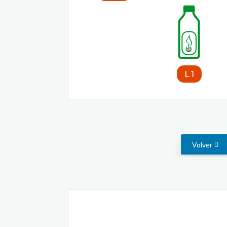
1 L
Volver