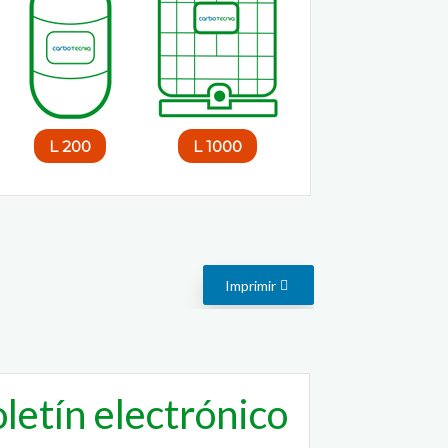
200 L
1000 L
Imprimir
letín electrónico