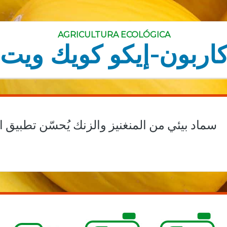
AGRICULTURA ECOLÓGICA
اربون-إيكو كويك ويت
سماد بيئي من المنغنيز والزنك يُحسّن تطبيق ا.