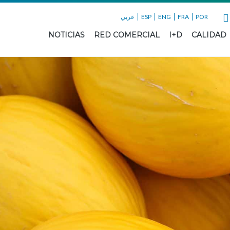
عربي
ESP
ENG
FRA
POR
NOTICIAS
RED COMERCIAL
I+D
CALIDAD