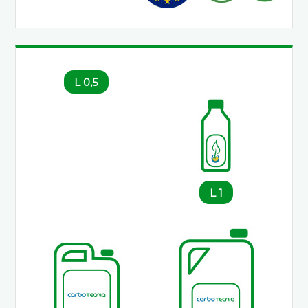
0,5 L
1 L