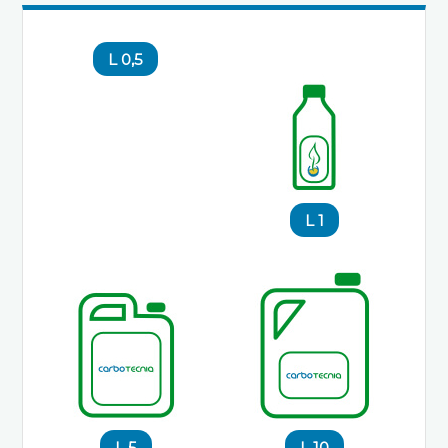
0,5 L
1 L
5 L
10 L