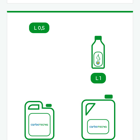
0,5 L
1 L